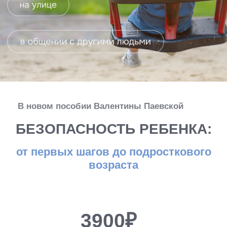
В новом пособии Валентины Паевской
БЕЗОПАСНОСТЬ РЕБЕНКА:
от первых шагов до подросткового
возраста
3900₽
Оформить доступ
После изучения пособия
вы:
-
поймёте, о чём обязательно говорить
с ребёнком в разном возрасте