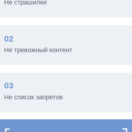
В ОСНОВЕ — АВТОРСКИЙ
ПОДХОД ВАЛЕНТИНЫ
ПАЕВСКОЙ
И 20+ ЛЕТ ПРАКТИКИ
возрастные особенности детей
многолетняя практика работы с семьями
реальные жизненные ситуации