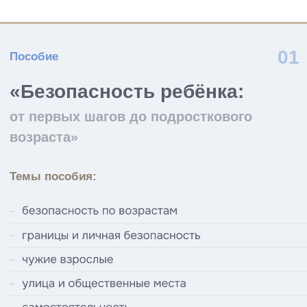
с 10:00 до 18:00 по Мск, пн — пт
ИП Паевская В.А.
ОГРН 316 774 600 071 421 ИНН 772 036 734 250
️107 031, г. Москва, ул. Рождественка, д. 5/7, строен.
2, этаж 3, пом. V, ком. 4, оф. 331
Договор оферты
Политика обработки персональных данных
Пользовательское соглашение
Сведения об образовательной организации
© 2016—2026 Валентина Паевская