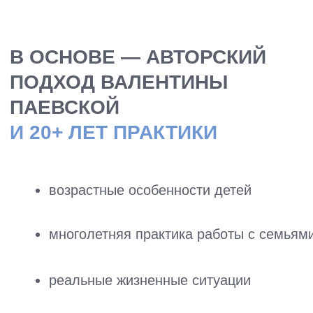
Нажимая кнопку, я даю согласие на получение
информационных и рекламных сообщений по указанным
мной контактам в соответствии с
Согласием на рассылку.
Нажимая кнопку, я даю согласие на обработку
персональных данных в соответствии с
Политикой
и
Согласием на обработку.
Подписаться
*компания Meta признана экстремистской и запрещена
на территории РФ
КОНТАКТЫ
+7 985 087-90-70
deti@paevskaya.ru
Задать вопрос в Телеграм
Часы работы: