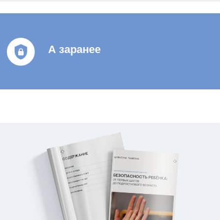
05
безопасность в подъезде и лифте
06
правила общения
07
телефоны, пароли, адреса
08
подготовка к самостоятельности
возрастные риски от 0 до
09
подросткового возраста
Вы не сможете
контролировать ребёнка всю