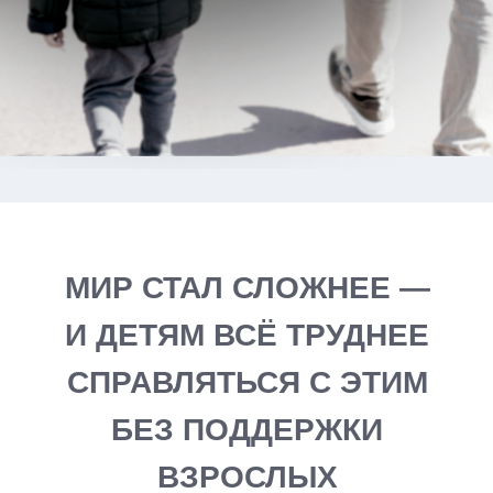
02
интернет и чужие
люди в сети
03
давление
сверстников
04
цифровая зависимость
и потеря критического
мышления