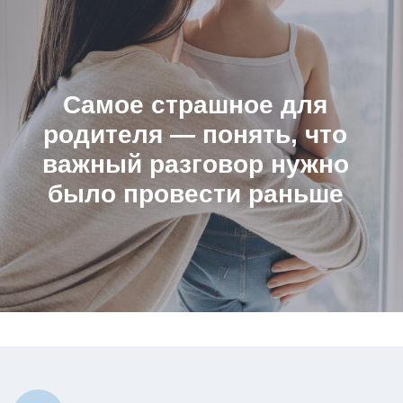
Не страшилки
02
Не тревожный контент
03
Не список запретов
БЕЗОПАСНОСТЬ РЕБЁНКА — ЭТО
НЕ ТОЛЬКО ПРО «НЕ УПАСТЬ».
ЭТО ЕЩЁ И ПРО ЛИЧНЫЕ ГРАНИЦЫ,
ДОВЕРИЕ, САМОСТОЯТЕЛЬНОСТЬ
И УМЕНИЕ ОРИЕНТИРОВАТЬСЯ СРЕДИ
ЛЮДЕЙ