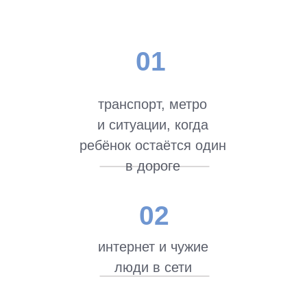
05
ранняя
самостоятельность без
готовности к ней
06
ситуации, в которых ребёнок
может растеряться и
промолчать
И ПРОБЛЕМА В ТОМ, ЧТО
ДЕТЯМ ПОЧТИ НИКТО НЕ
ОБЪЯСНЯЕТ, КАК
ДЕЙСТВОВАТЬ.