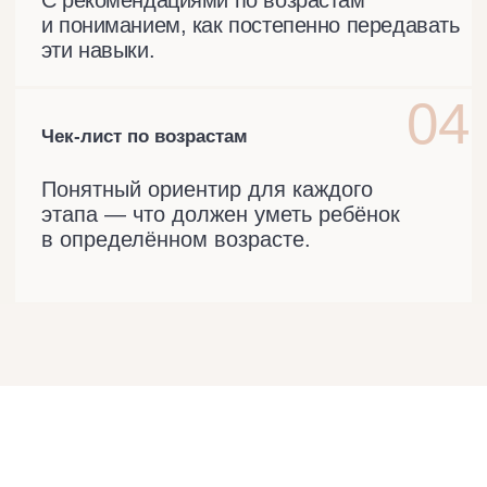
АВТОР
Валентина Паевская —
практикующий детский
нейропсихолог с 20-летним