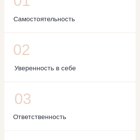
«КАРТА НАВЫКОВ
САМОСТОЯТЕЛЬНОСТИ РЕБЁНКА: БЫТ»
Ваш помощник, с которым
становится
понятно, что
делать
Структура пособия
01
Теоретическая часть
Объясняет, как формируется
самостоятельность через быт и почему
именно повседневные действия —