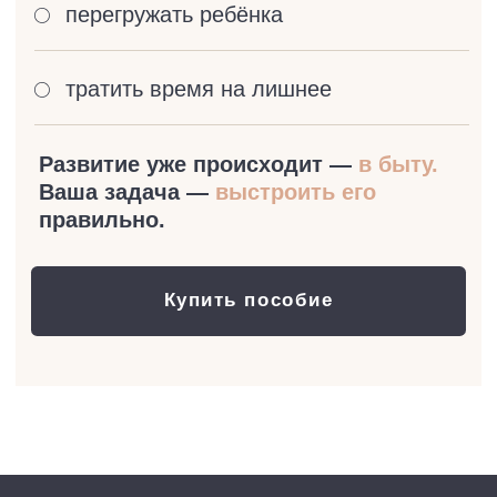
помогает родителям выстроить свой
вектор развития и воспитания детей,
семейной жизни в целом. Сместить
фокус на главное — эмоционально
тёплые отношения друг с другом
на всю жизнь.
Больше об АВТОРе→
Остались вопросы?
Служба заботы Вам поможет
ОБРАТИТЬСЯ В ПОДДЕРЖКУ