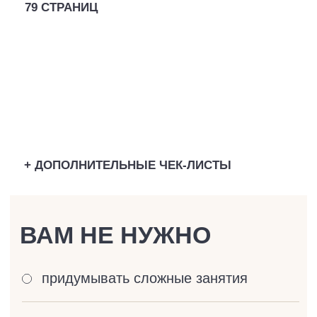
опытом, клинический и
перинатальный психолог
Проводит очные семинары по всей
России, помогает родителям
выстраивать систему воспитания
без тревоги, выгорания
и сравнений «А как у других?».
Автор книг о родительстве,
развитии и воспитании детей,
взрослой жизни: «Мой род»,
«Несколько детей в семье»,
«Я плохая мама?», «Инструкция
к себе».
Мама двоих совершеннолетних
сыновей, на своём опыте
проходила все моменты, о которых
рассказывает в вебинаре и которые
На протяжении всей практики —
легли в основу системы развития
на очных семинарах, личных
детей.
консультациях, курсах и вебинарах —