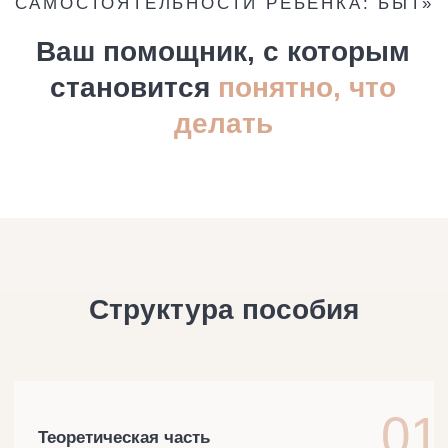
перегружать ребёнка
тратить время на лишнее
Развитие уже происходит —
в быту.
Ваша задача —
выстроить его
правильно.
Купить пособиe
Формат
◦
ПДФ-файл, который останется с Вами
навсегда