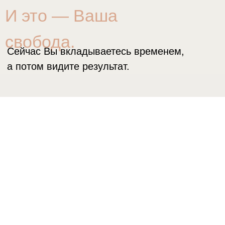
Знакомая ситуация
ОДЕТЬ РЕБЁНКА
НА ПРОГУЛКУ ИЛИ В САД,
УБРАТЬ, НАКРЫТЬ НА СТОЛ —
ЧАСТО ПРОЩЕ СДЕЛАТЬ
ЗА НЕГО
Потому что быстрее самой.
Потому что нет времени.
Потому что не всегда есть ресурс
подождать, пока он справится сам.
И это естественно.
В итоге часть навыков остаётся «на потом» —
просто потому что
не было понятного
ориентира
, когда, как и чему учить ребёнка.