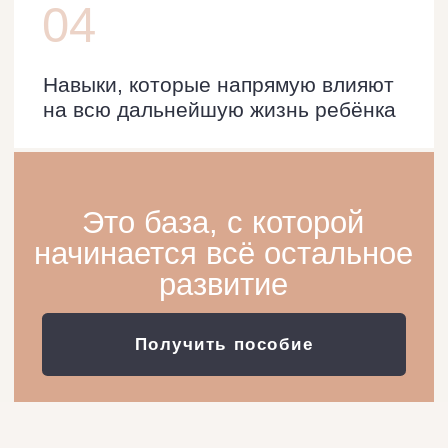
основа развития ребёнка.
02
Карта навыков ребёнка
Наглядная структура, которая
показывает, что уже умеет Ваш ребёнок
и где ещё есть пространство для роста.
03
Банк бытовых навыков
Одежда, порядок, готовка — всё, что
ребёнок осваивает в жизни.
С рекомендациями по возрастам
и пониманием, как постепенно передавать
эти навыки.
04
Чек-лист по возрастам
Понятный ориентир для каждого
этапа — что должен уметь ребёнок
в определённом возрасте.