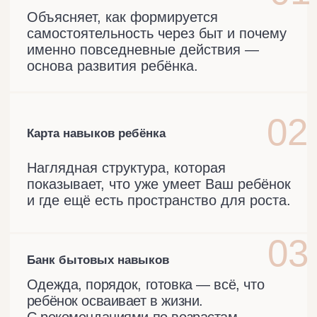
◦
Изучайте
в удобное время
Подходит для родителей детей
◦
от 0+ до подросткового возраста
3 900 ₽
Приобрести пособие →