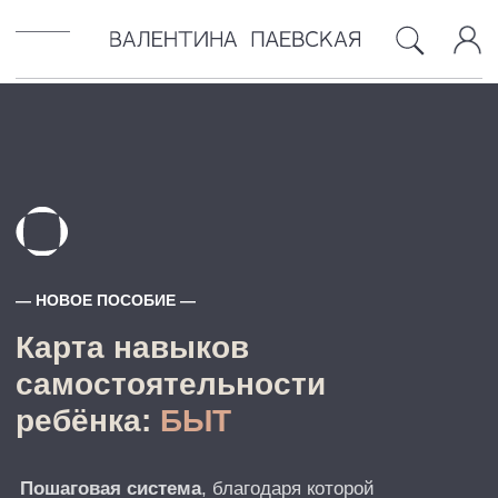
БЛОГ
ОБ АВТОРЕ
КОНТАКТЫ
— НОВОЕ ПОСОБИЕ —
Карта навыков
самостоятельности
ребёнка:
БЫТ
Пошаговая система
, благодаря которой
Вы поймёте, что
уже умеет
ребёнок, где пробелы
и как
развивать
навыки
в обычной жизни
3 900₽