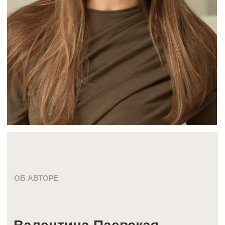
Чтобы быть в курсе событий, новинок
и специальных предложений
Нажимая кнопку, я даю согласие на получение
информационных и рекламных сообщений по указанным
мной контактам в соответствии с
Согласием на рассылку.
Нажимая кнопку, я даю согласие на обработку
персональных данных в соответствии с
Политикой
и
Согласием на обработку.
Подписаться
*компания Meta признана экстремистской и запрещена
на территории РФ