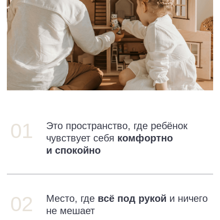
03
и безопасности
04
Порядок
без лишнего шума и хаоса
05
Вдохновение
для учёбы и игры
[ Дизайн детской комнаты ]
Детская — это место, где ребёнок живёт,
развивается, отдыхает, общается,
играет и учится