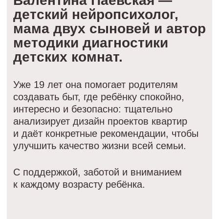
КОНТАКТЫ
+7 985 087-90-70
deti@paevskaya.ru
Задать вопрос в Телеграм
Часы работы:
с 10:00 до 18:00 по Мск, пн — пт
ИП Паевская В.А.
ОГРН 316 774 600 071 421 ИНН 772 036 734 250
️107 031, г. Москва, ул. Рождественка, д. 5/7, строен.
2, этаж 3, пом. V, ком. 4, оф. 331
Договор оферты
Политика обработки персональных данных
Пользовательское соглашение
Сведения об образовательной организации