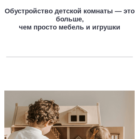
01
Это пространство, где ребёнок
чувствует себя
комфортно
и спокойно
02
Место, где
всё под рукой
и ничего
не мешает
Забота о
росте, развитии