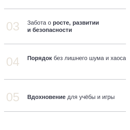
С помощью вебинара Вы сможете создать дома
такую среду для ребёнка, где
сама комната
становится помощником в развитии
— без
постоянного вмешательства взрослых.
[ Валентина Паевская ]
Этот вебинар для тех, кто
хочет
01
Обустроить пространство
с учётом роста
и потребностей ребёнка.