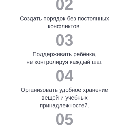
работают на уверенность ребёнка и дают
ему
психологическую опору.
→ Как выбрать мебель, которая поможет
максимально эффективно
использовать
пространство в доме.
→ Как с помощью освещения создать среду,
благоприятную
для развития и здорового
сна.
→ Почему важно контролировать уровень
шума и как звуковой фон влияет
на концентрацию и эмоциональное
состояние
ребёнка.
→ Лайфхаки для семей с подростками:
как сделать пребывание друзей детей
комфортным для них и безопасным для
родителей.