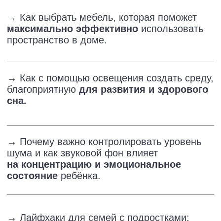
Валентина Паевская —
детский нейропсихолог,
мама двух сыновей и автор
методики диагностики
детских комнат.
Уже 19 лет она помогает родителям
создавать быт, где ребёнку спокойно,
интересно и безопасно: тщательно
анализирует дизайн проектов квартир
и даёт конкретные рекомендации, чтобы
улучшить качество жизни всей семьи.
С поддержкой, заботой и вниманием
к каждому возрасту ребёнка.
Узнать больше