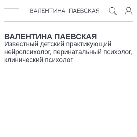
ВАЛЕНТИНА ПАЕВСКАЯ
БЛОГ
ОБ АВТОРЕ
КОНТАКТЫ
Известный детский практикующий
нейропсихолог, перинатальный психолог,
клинический психолог
10 лет Проекту УЗНАЙ КАК
ЛУЧШЕ ДЛЯ РЕБЁНКА