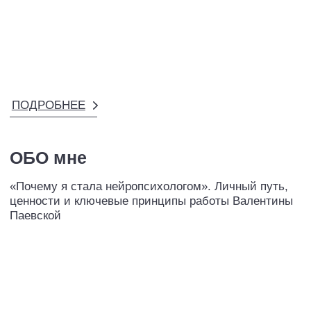
Как создать продуманный интерьер без переплат:
личный опыт Валентины Паевской
ПОДРОБНЕЕ
СМОТРЕТЬ ВИДЕО ᐳ
ПОДПИСАТЬСЯ НА РАССЫЛКУ
Чтобы быть в курсе событий, новинок
и специальных предложений
Нажимая кнопку, я даю согласие на получение
информационных и рекламных сообщений по указанным
мной контактам в соответствии с
Согласием на рассылку.