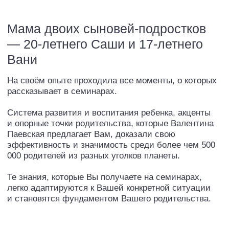
О ПРОЕКТЕ
Валентина Паевская — автор проекта
#УзнайКакЛучшеДляРебенка и семинаров для
взрослых и родителей с рождения и до взрослой
жизни. Проект существует с 2016 года, включает
очные семинары и онлайн-продукты в виде
полезных вебинаров и эфиров.
Сейчас проект вышел за рамки только детско-
родительских отношений. Каждый взрослый
может найти ответы на волнующие вопросы,
обрести внутреннюю опору и достичь желаемых
целей.
Основная цель проекта
#УзнайКакЛучшеДляРебенка — здоровое,
интеллектуально развитое поколение детей
и взрослых, установление крепкой эмоциональной
связи на всю жизнь.