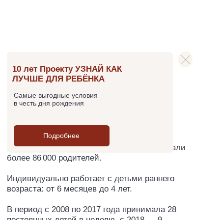
Самые выгодные условия
в честь дня рождения
Подробнее
За 20 лет практики провела более 3000
семинаров, полный курс которых прослушали
более 86 000 родителей.
Индивидуально работает с детьми раннего
возраста: от 6 месяцев до 4 лет.
В период с 2008 по 2017 года принимала 28
постоянных детей в неделю, с 2018 — 9
постоянных детей, не считая консультаций,
диагностик и супервизий.
Половина детей с различными особенностями
и задержками развития.
Благодаря широкому и непрерывному
практическому опыту семинары постоянно
обновляются и дополняются актуальной
информацией, современными исследованиями
и разработками.
ОБРАЗОВАНИЕ