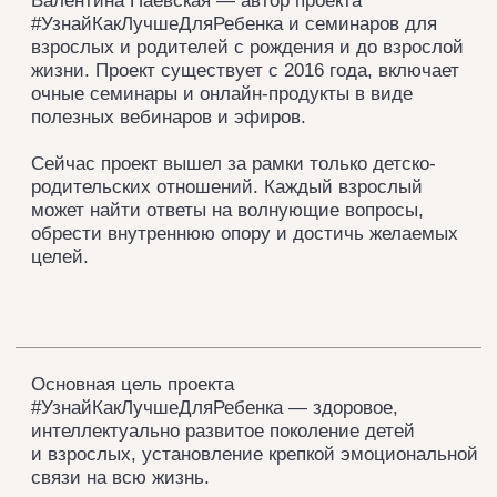
О семинарах
СЕМИНАРЫ
Цель семинаров состоит в том, чтобы Вы могли
САМИ находить решения в любых ситуациях,
связанных с воспитанием и развитием ребенка.
Вместе разбираем реальные ситуации,
с которыми ежедневно сталкиваются современные
родители.
Знания с семинаров работают не только
в моменте, но и на перспективу. Вы получите
информацию об особенностях каждого возраста
и заранее будете знать, что ожидать от ребенка,
с какими ситуациями возможно придется
столкнуться, как к этому подготовиться и как
их разрешить с минимальными потерями для
себя, ребенка, семьи в целом.