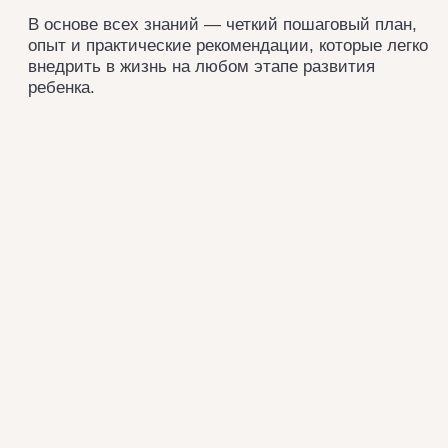
Каждые полгода семинары корректируются
в соответствии с новыми исследованиями
и тенденциями. Каждая тема дает информацию
о развитии ребенка от рождения до 18 лет, иногда
затрагивает и взрослых, подсвечивает важную
роль родителя в развитии и становлении личности
ребенка.
В зависимости от города и страны содержание
семинара может меняться, подстраиваясь под
реалии и особенности конкретного региона.
все семинары
О ВАЛЕНТИНЕ
БОЛЬШЕ ВИДЕ
ИНТЕРВЬЮ
Валентина Паевская: привычки успешных людей,
тренировки для мозга, когнитивные искажения