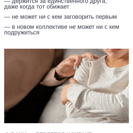
Это две стороны одной проблемы.
Комплексный подход даёт ребёнку
главное — настоящих друзей рядом
и близость с Вами.
ПАКЕТ «ДРУЖБА» — 2 ПРОДУКТА
Первый — про то,
КАК НЕ НАВРЕДИТЬ
ДРУЖБОЙ С РЕБЁНКОМ.
Второй — про то, как помочь
ему найти своё окружение.
Вместе — полная картина.