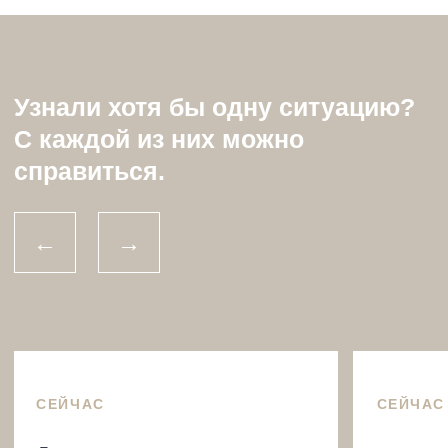
Остались вопросы?
Служба заботы Вам поможет
Обратиться в поддержку
ПОДПИСАТЬСЯ НА РАССЫЛКУ
Чтобы быть в курсе событий, новинок
и специальных предложений
Нажимая кнопку, я даю согласие на получение
информационных и рекламных сообщений по указанным
мной контактам в соответствии с
Согласием на рассылку.