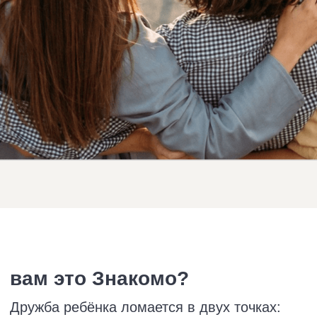
вам это Знакомо?
Дружба ребёнка ломается в двух точках:
и в отношениях с Вами, и со сверстниками.
С ДРУЗЬЯМИ — НЕ СКЛАДЫВАЮТСЯ
ВЗАИМООТНОШЕНИЯ
— ребёнок играет один и не идёт
к другим детям
— держится за единственного друга,
даже когда тот обижает
— не может ни с кем заговорить первым
— в новом коллективе не может ни с кем