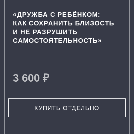
СЕЙЧАС
СЕЙЧАС
Держится за одного
Маршрут «школа —
единственного друга.
комната». На все вопросы
Тот им помыкает, а ребёнок
«нормально», дверь
боится остаться совсем один.
закрыта, в ответ — телеф
КАК МОЖЕТ БЫТЬ ПОСЛЕ
КАК МОЖЕТ БЫТЬ ПОСЛЕ
Сможет сам подходить
У ребёнка сможет быть
и рассказывать, что у него
несколько друзей,
происходит.
с которыми он разделяет
разные интересы.
Пакет «Дружба» — про контакт с Вами
и про друзей ребёнка
ПРИОБРЕСТИ