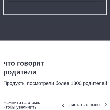
АВТОР
Валентина Паевская —
практикующий детский
нейропсихолог с 20-летним
опытом, клинический и
перинатальный психолог
Проводит очные семинары по всей
России, помогает родителям
выстраивать систему воспитания
без тревоги, выгорания
и сравнений «А как у других?».
Автор книг о родительстве,
развитии и воспитании детей,
взрослой жизни: «Мой род»,
«Несколько детей в семье»,