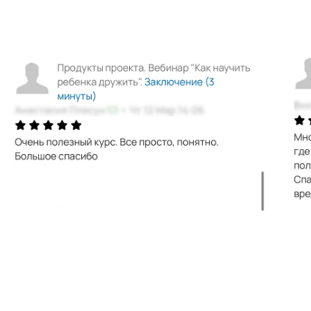
«Я плохая мама?», «Инструкция
к себе».
Мама двоих совершеннолетних
сыновей, на своём опыте
проходила все моменты, о которых
рассказывает в вебинаре и которые
На протяжении всей практики —
легли в основу системы развития
на очных семинарах, личных
детей.
консультациях, курсах и вебинарах —
помогает родителям выстроить свой
вектор развития и воспитания детей,
семейной жизни в целом. Сместить
фокус на главное — эмоционально
тёплые отношения друг с другом
на всю жизнь.
Больше об АВТОРе→