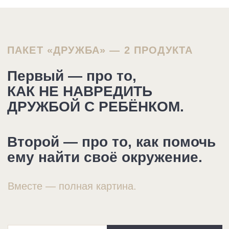
НОВОЕ
02
ВЕБИНАР
«КАК НАУЧИТЬ РЕБЁНКА ДРУЖИТЬ»
Про ребёнка и друзей: как сформировать
ребёнку круг общения
Почему один друг — это риск, и сколько
—
друзей правда нужно
Как помочь вливаться в новый
—
коллектив и уберечь от травли
Как правильно приглашать детей домой
—
и подружить ребёнка
Что делать, если ребёнок стесняется и
—
держится в стороне
8 000 ₽
ВХОДИТ В ПАКЕТ