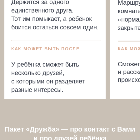
Нажимая кнопку, я даю согласие на обработку
персональных данных в соответствии с
Политикой
и
Согласием на обработку.
Подписаться
*компания Meta признана экстремистской и запрещена
на территории РФ
КОНТАКТЫ
+7 985 087-90-70
deti@paevskaya.ru
Задать вопрос в Телеграм
Часы работы:
с 10:00 до 18:00 по Мск, пн — пт
ИП Паевская В.А.