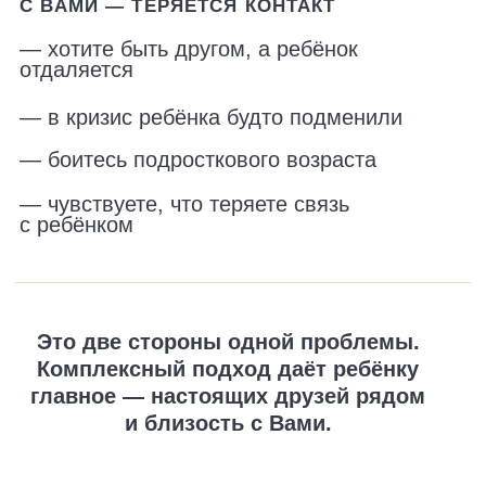
ВПЕРВЫЕ В ПРОДАЖЕ
01
ЗАПИСЬ ЭФИРА 07.04.2025
«ДРУЖБА С РЕБЁНКОМ:
КАК СОХРАНИТЬ БЛИЗОСТЬ
И НЕ РАЗРУШИТЬ
САМОСТОЯТЕЛЬНОСТЬ»
Про Вас и ребёнка: кем быть,
чтобы не потерять доверие
Почему «дружить с ребёнком» —
—
ошибка, которая дорого обходится
Кем быть вместо друга,
—
чтобы ребёнок Вам доверял
Как пройти кризисы
—
и подростковый возраст
без проблем
Как остаться опорой и не сделать
—
ребёнка зависимым от себя
3 600 ₽
ВХОДИТ В ПАКЕТ