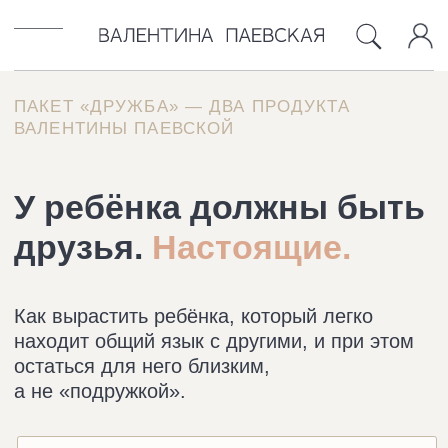
ПАКЕТ «ДРУЖБА» — ДВА ПРОДУКТА
БЛОГ
ОБ АВТОРЕ
КОНТАКТЫ
ВАЛЕНТИНЫ ПАЕВСКОЙ
У ребёнка должны быть
друзья.
Настоящие.
Как вырастить ребёнка, который легко
находит общий язык с другими, и при этом
остаться для него близким,
а не «подружкой».
НОВОЕ
Про ребёнка и друзей
КАК НАУЧИТЬ РЕБЁНКА
ДРУЖИТЬ
ВПЕРВЫЕ В ПРОДАЖЕ
Про Вас и ребёнка
ДРУЖБА С РЕБЁНКОМ: КАК СОХРАНИТЬ