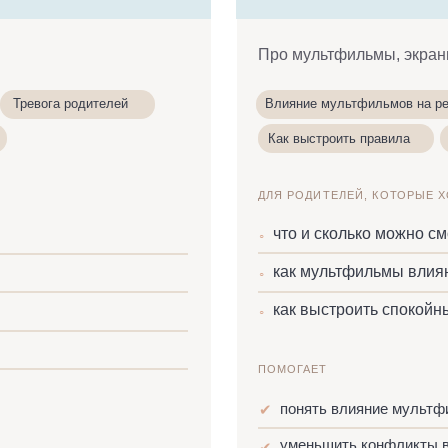
Как выстроить правила
Какой контент в
ДЛЯ РОДИТЕЛЕЙ, КОТОРЫЕ ХОТЯТ РАЗОБРАТ
что и сколько можно смотреть ребёнк
◦
как мультфильмы влияют на поведен
◦
как выстроить спокойные правила бе
◦
ПОМОГАЕТ
понять влияние мультфильмов на пове
✔
уменьшить конфликты вокруг экранов
✔
спокойно выстроить систему дома без 
✔