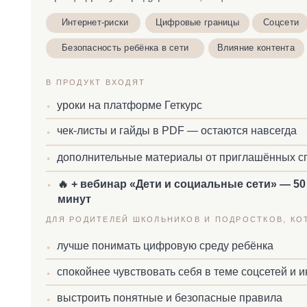
◦
минут
ДЛЯ РОДИТЕЛЕЙ ШКОЛЬНИКОВ И ПОДРОСТКОВ, КОТОРЫЕ 
лучше понимать цифровую среду ребёнка
◦
спокойнее чувствовать себя в теме соцсетей и интерне
◦
выстроить понятные и безопасные правила
◦
ПОМОГАЕТ
снизить тревогу родителей
✔
выстроить понятные правила
✔
спокойнее говорить про интернет и телефоны
✔
Читать отзывы
4 900 ₽
при покупке отдельно
Приобре
с доступом 2 месяца