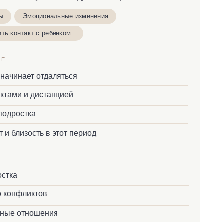
ия
тзывы
Приобрести отдельно