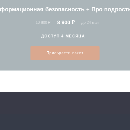
ской по специальной стоимости
сность
Про подростков
Только до 24 мая 2
10 99
15 800 ₽
за пакет из 4 проду
 этапы
Доступ на 6 меся
Оформить досту
туации