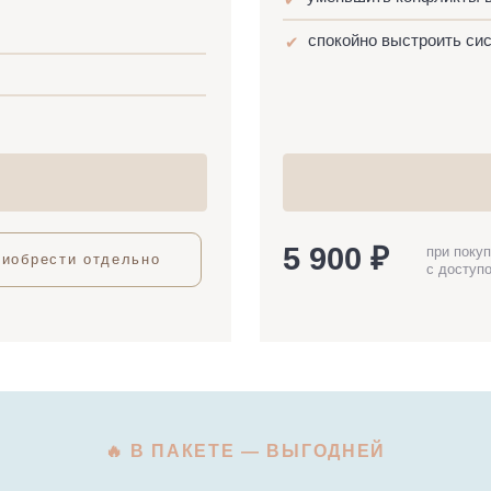
Читать о
5 900 ₽
при покупке отдельно
ти отдельно
с доступом 2 месяца
🔥 В ПАКЕТЕ — ВЫГОДНЕЙ
«Горшок + Дети и мультфильмы»
6 900 ₽
до 24 мая
8 300 ₽
ДОСТУП 4 МЕСЯЦА
Приобрести пакет