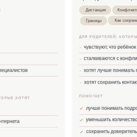
◦
ПОМОГАЕТ
ХОТЯТ
лучше понимать подростка
✔
уменьшить количество конфликтов
✔
та
сохранить доверительные отношен
✔
Читать о
5 900 ₽
при покупке отдельно
сти отдельно
с доступом 2 месяца