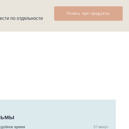
ности
57 минут
онятные ориентиры для родителей
альность
Сон
Перевозбуждение