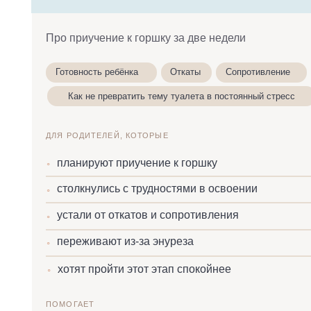
Как не превратить тему туалета в постоянный стресс
ДЛЯ РОДИТЕЛЕЙ, КОТОРЫЕ
планируют приучение к горшку
◦
столкнулись с трудностями в освоении
◦
устали от откатов и сопротивления
◦
переживают из-за энуреза
◦
хотят пройти этот этап спокойнее
◦
ПОМОГАЕТ
снизить напряжение вокруг горшка
✔
понять возрастные процессы
✔
убрать постоянные уговоры и давление
✔