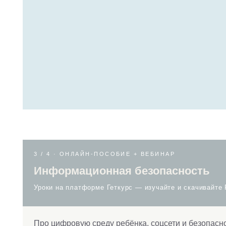
3 / 4 · ОНЛАЙН-ПОСОБИЕ + ВЕБИНАР
Информационная безопасность
Уроки на платформе Геткурс — изучайте и скачивайте PDF-ма
Про цифровую среду ребёнка, соцсети и безопасность
Интернет-риски
Цифровые границы
Соцсети
Безопасность ребёнка в сети
Влияние контента
В ПРОДУКТ ВХОДЯТ
уроки на платформе Геткурс
◦
чек-листы и гайды в PDF — остаются навсегда
◦
дополнительные материалы от приглашённых специал
◦
🔥 + вебинар «Дети и социальные сети» — 50