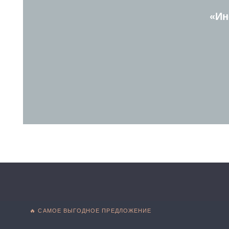
🔥 САМОЕ ВЫГОДНОЕ ПРЕДЛОЖЕНИЕ
Все 4 продукта Валентины Паев
Горшок
Дети и мультфильмы
Информационная безопа
ДЛЯ РОДИТЕЛЕЙ
◦
с несколькими детьми разного возраста
◦
которые хотят заранее понимать следующие возрастные
которым важно иметь под рукой материалы на разные си
◦
и периоды взросления ребёнка