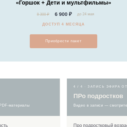
4 / 4 · ЗАПИСЬ ЭФИРА ОТ 14.03.2023
ПРо подростков
териалы
Видео в записи — смотрите в удобное вре
Про подростковый возраст без запугив
Дистанция
Конфликты
Эмоциона
Как сохранить контакт с ре
Границы
ДЛЯ РОДИТЕЛЕЙ, КОТОРЫЕ
чувствуют, что ребёнок начинает отд
◦
сталкиваются с конфликтами и диста
◦
истов
хотят лучше понимать подростка
◦
хотят сохранить контакт и близость в