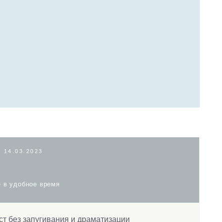
мя
ания и драматизации
льные изменения
бёнком
аляться
нцией
 этот период