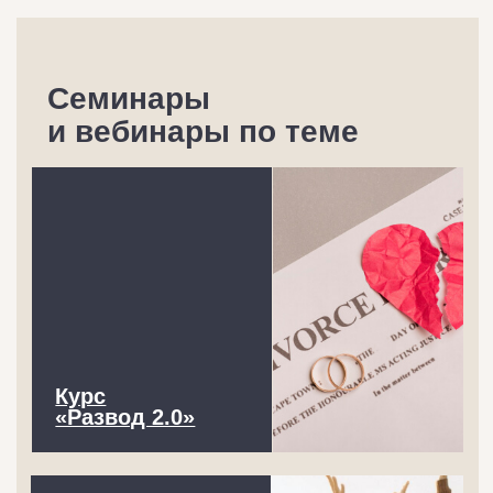
Закрытый
канал
ПАЕВСКАЯ
Чек-лист
7 ошибок при разводе
Скачайте и проверьте себя: какие
решения сейчас могут повлиять
на ребёнка в долгосрочной
перспективе.
Скачать чек-лист