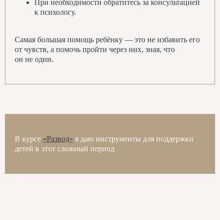
При необходимости обратитесь за консультацией
к психологу.
Самая большая помощь ребёнку — это не избавить его
от чувств, а помочь пройти через них, зная, что
он не один.
Подробнее
В курсе
«Развод»
я даю инструменты для поддержки
детей в этот сложный период
Полезные материалы и новости
проекта
Подпишитесь на рассылку, чтобы
получать актуальную информацию
о воспитании и развитии детей