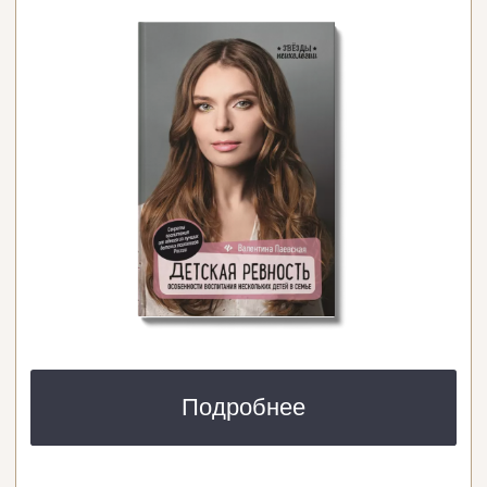
Нажимая кнопку, я даю согласие на получение
информационных и рекламных сообщений по указанным
мной контактам в соответствии с
Согласием на рассылку.
Нажимая кнопку, я даю согласие на обработку
персональных данных в соответствии с
Политикой
и
Согласием на обработку.
Подписаться
*компания Meta признана экстремистской и запрещена
на территории РФ
КОНТАКТЫ