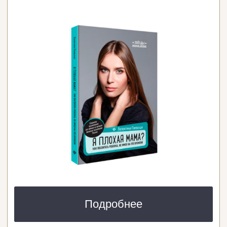
+7 985 087-90-70
deti@paevskaya.ru
Задать вопрос в Телеграм
Часы работы:
с 10:00 до 18:00 по Мск, пн — пт
ИП Паевская В.А.
ОГРН 316 774 600 071 421 ИНН 772 036 734 250
️107 031, г. Москва, ул. Рождественка, д. 5/7, строен.
2, этаж 3, пом. V, ком. 4, оф. 331
Договор оферты
Политика обработки персональных данных
Пользовательское соглашение
Сведения об образовательной организации
© 2016—2026 Валентина Паевская