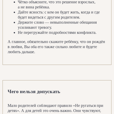
Чётко объясните, что это решение взрослых,
а не вина ребёнка.
Дайте ясность: с кем он будет жить, когда и где
будет видеться с другим родителем.
Держите слово — невыполненные обещания
усиливают тревогу.
Не перегружайте подробностями конфликта.
А главное, обязательно скажите ребёнку, что он рождён
Поделиться
в любви, Вы оба его также сильно любите и будете
любить дальше.
Вебинар Валентины Паевской
Для пар
О том, как построить крепкие
Чего нельзя допускать
отношения с партнёром на всю
жизнь, перестать ссориться и
пережить кризис. Вернуть страсть,
Мало родителей соблюдают правило «Не ругаться при
эмоции и любовь. Практические
детях». А для детей это очень важно. Они чувствуют,
упражнения о том, как вернуть