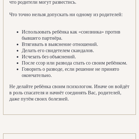
любовь, страсть, уважение, дать
что родители могут развестись.
новый виток своим отношениям.
Что точно нельзя допускать ни одному из родителей:
Перейти
Использовать ребёнка как «союзника» против
бывшего партнёра.
Втягивать в выяснение отношений.
Все вебинары
Делать его свидетелем скандалов.
Исчезать без объяснений.
После ссор или развода спать со своим ребёнком.
Говорить о разводе, если решение не принято
окончательно.
Не делайте ребёнка своим психологом. Иначе он войдёт
Книги автора
в роль спасателя и начнёт соединять Вас, родителей,
даже путём своих болезней.