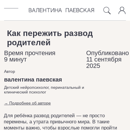
Как пережить развод
БЛОГ
ОБ АВТОРЕ
КОНТАКТЫ
родителей
Время прочтения
Опубликовано
9 минут
11 сентября
2025
Автор
валентина паевская
Детский нейропсихолог, перинатальный и
клинический психолог
→ Подробнее об авторе
Для ребёнка развод родителей — не просто
перемены, а утрата привычного мира. В такие
моменты важно, чтобы взрослые помогли пройти
через потерю и боль, а не оставили ребёнка один на
один с переживаниями. В статье расскажу, что
чувствуют дети, как меняется их поведение и как
мы, родители, можем им помочь.
10 лет Проекту УЗНАЙ КАК
ЛУЧШЕ ДЛЯ РЕБЁНКА