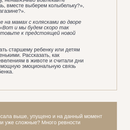
у, ненавязчиво вовлекайте
шь, вместе выберем колыбельку?»,
агазине?».
 на мамах с колясками во дворе
 «Вот и мы будем скоро так
отовьте к предстоящей новой
зать старшему ребенку или детям
енькими.
Рассказать, как
велениям в животе и считали дни
ет мощную эмоциональную связь
енка.
описала выше, упущено и на данный момент
и уже сложные? Много ревности