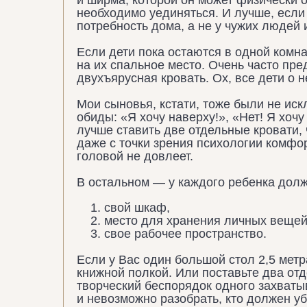
и ширма, которой он может физически 
необходимо уединяться. И лучше, если
потребность дома, а не у чужих людей 
Если дети пока остаются в одной комна
на их спальное место. Очень часто пр
двухъярусная кровать. Ох, все дети о н
Мои сыновья, кстати, тоже были не иск
обиды: «Я хочу наверху!», «Нет! Я хочу
лучше ставить две отдельные кровати,
даже с точки зрения психологии комфор
головой не довлеет.
В остальном — у каждого ребенка долж
свой шкаф,
место для хранения личных вещей
свое рабочее пространство.
Если у Вас один большой стол 2,5 метр
книжной полкой. Или поставьте два отд
творческий беспорядок одного захваты
и невозможно разобрать, кто должен у