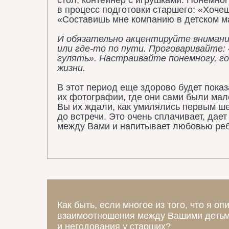
стол, контейнер с игрушками
. Понемног
в процесс подготовки старшего: «Хоче
«Составишь мне компанию в детском м
И обязательно акцентируйте внимание
или где-то по пути. Проговаривайте:
гулять». Настраивайте понемногу, г
жизни.
В этот период еще здорово будет пока
их фотографии, где они сами были мал
Вы их ждали, как умилялись первым ше
до встречи. Это очень сплачивает, да
между Вами и напитывает любовью реб
Как быть, если многое из того, что я 
взаимоотношения между Вашими детьм
и негодования у старших?