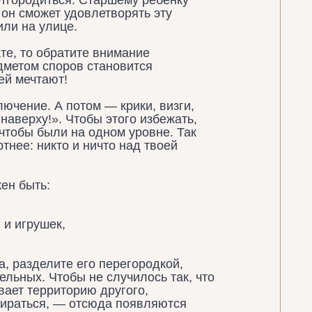
отгородиться. Старшему ребенку
 он сможет удовлетворять эту
или на улице.
те, то обратите внимание
едметом споров становится
ей мечтают!
лючение. А потом — крики, визги,
 наверху!». Чтобы этого избежать,
 чтобы были на одном уровне
. Так
тнее: никто и ничто над твоей
ен быть:
 и игрушек,
а, разделите его перегородкой,
ельных. Чтобы не случилось так, что
вает территорию другого,
бираться, — отсюда появляются