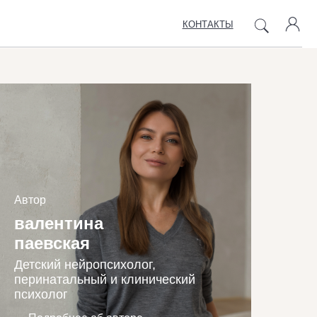
КОНТАКТЫ
Автор
валентина
паевская
Детский нейропсихолог,
перинатальный и клинический
психолог